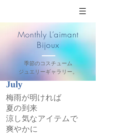
Monthly L’aimant
Bijoux
季節のコスチューム
ジュエリーギャラリー。
July
梅雨が明ければ
夏の到来
涼し気なアイテムで
爽やかに